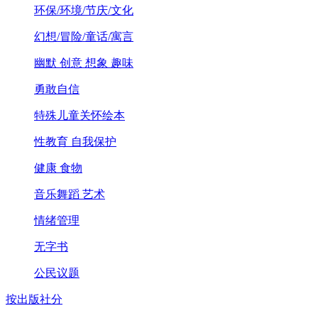
环保/环境/节庆/文化
幻想/冒险/童话/寓言
幽默 创意 想象 趣味
勇敢自信
特殊儿童关怀绘本
性教育 自我保护
健康 食物
音乐舞蹈 艺术
情绪管理
无字书
公民议题
按出版社分