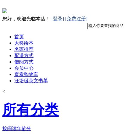
您好，欢迎光临本店！
[登录]
[免费注册]
首页
大奖绘本
名家推荐
配送方式
借阅方式
会员中心
查看购物车
汪培珽英文书单
<
所有分类
按阅读年龄分