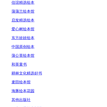
信谊精选绘本
蒲蒲兰绘本馆
启发精选绘本
爱心树绘本馆
东方娃娃绘本
中国原创绘本
蒲公英绘本馆
和英童书
耕林文化精选好书
麦田绘本馆
海豚绘本花园
其他出版社