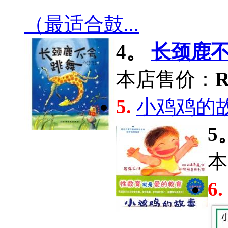
（最适合鼓...
4。
长颈鹿不
本店售价：
R
5.
小鸡鸡的
5
本
6.