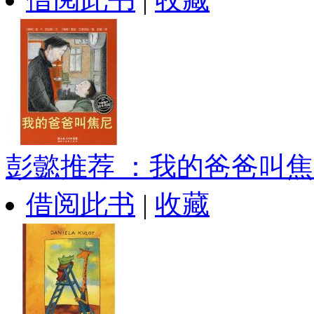
彭懿推荐 ：我的爸爸叫焦..
借阅此书
|
收藏