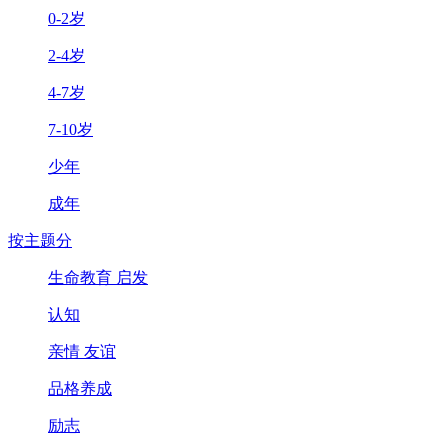
0-2岁
2-4岁
4-7岁
7-10岁
少年
成年
按主题分
生命教育 启发
认知
亲情 友谊
品格养成
励志