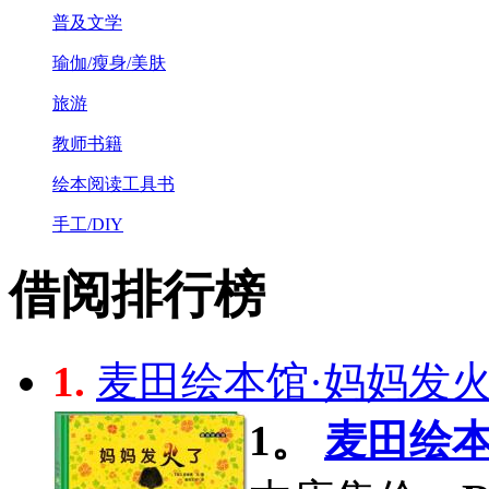
普及文学
瑜伽/瘦身/美肤
旅游
教师书籍
绘本阅读工具书
手工/DIY
借阅排行榜
1.
麦田绘本馆·妈妈发火了
1。
麦田绘本