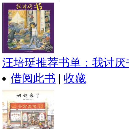
汪培珽推荐书单：我讨厌
借阅此书
|
收藏