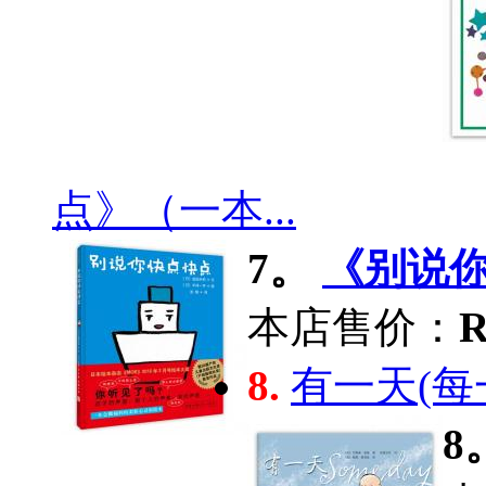
点》（一本...
7。
《别说你
本店售价：
R
8.
有一天(每
8