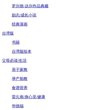
罗尔德·达尔作品典藏
励志/成长小说
经典漫画
台湾版
书籍
台湾版绘本
父母必读/生活
亲子家教
孕产胎教
食谱营养
雷久南/身心灵/健康
华德福