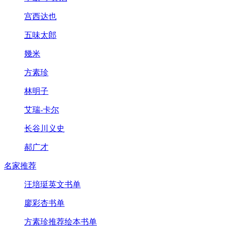
宫西达也
五味太郎
幾米
方素珍
林明子
艾瑞-卡尔
长谷川义史
郝广才
名家推荐
汪培珽英文书单
廖彩杏书单
方素珍推荐绘本书单