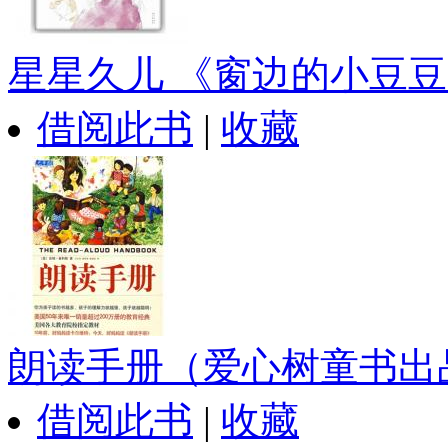
星星久儿 《窗边的小豆豆..
借阅此书
|
收藏
朗读手册（爱心树童书出品.
借阅此书
|
收藏