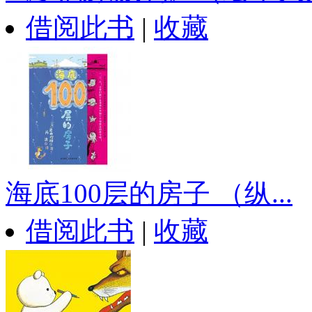
借阅此书
|
收藏
海底100层的房子 （纵...
借阅此书
|
收藏