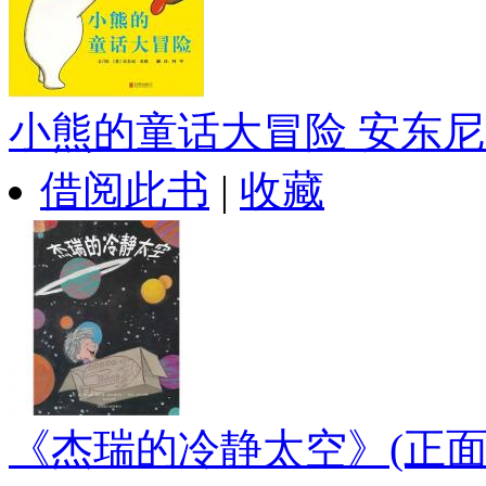
小熊的童话大冒险 安东尼..
借阅此书
|
收藏
《杰瑞的冷静太空》(正面.