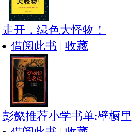
走开，绿色大怪物！
借阅此书
|
收藏
彭懿推荐小学书单:壁橱里..
借阅此书
|
收藏