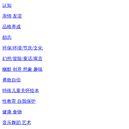
认知
亲情 友谊
品格养成
励志
环保/环境/节庆/文化
幻想/冒险/童话/寓言
幽默 创意 想象 趣味
勇敢自信
特殊儿童关怀绘本
性教育 自我保护
健康 食物
音乐舞蹈 艺术