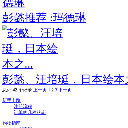
彭懿推荐 :玛德琳
彭懿、汪培珽，日本绘本之.
总计
42
个记录
上一页
1
2
3
下一页
新手上路
注册流程
订单的几种状态
购物指南