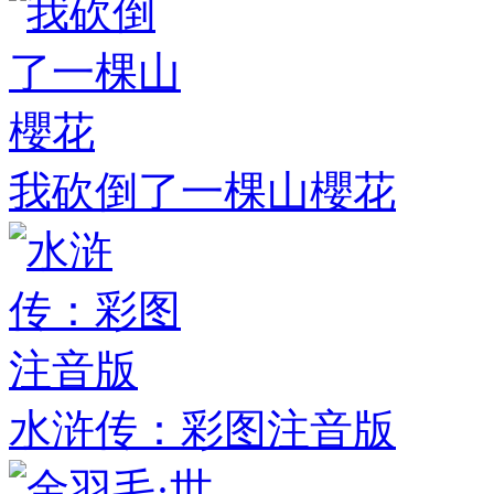
我砍倒了一棵山櫻花
水浒传：彩图注音版