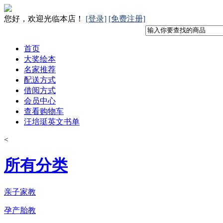
您好，欢迎光临本店！
[登录]
[免费注册]
首页
大奖绘本
名家推荐
配送方式
借阅方式
会员中心
查看购物车
汪培珽英文书单
<
所有分类
亲子家教
孕产胎教