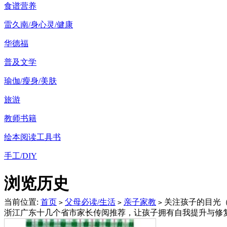
食谱营养
雷久南/身心灵/健康
华德福
普及文学
瑜伽/瘦身/美肤
旅游
教师书籍
绘本阅读工具书
手工/DIY
浏览历史
当前位置:
首页
父母必读/生活
亲子家教
关注孩子的目光（
>
>
>
浙江广东十几个省市家长传阅推荐，让孩子拥有自我提升与修