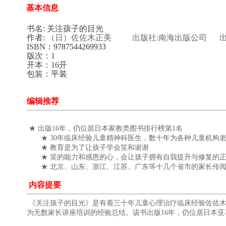
基本信息
书名: 关注孩子的目光
作者:
（日）佐佐木正美
出版社:南海出版公司
出
ISBN：
9787544269933
版次：1
开本：16开
包装：
平装
编辑推荐
★ 出版16年，仍位居日本家教类图书排行榜第1名
★ 30年临床经验儿童精神科医生，数十年为各种儿童机构老
★ 教育是为了让孩子学会笑和谢谢
★ 笑的能力和感恩的心，会让孩子拥有自我提升与修复的正
★ 北京、山东、浙江、江苏、广东等十几个省市的家长传阅
内容提要
《关注孩子的目光》是有着三十年儿童心理治疗临床经验佐佐
为无数家长讲座培训的经验总结。该书出版16年，仍位居日本亚