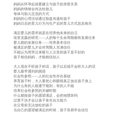
妈妈从怀孕起就要建立与孩子的亲密关系
妈妈的情绪会传达给胎儿
母体与胎儿交流的方式
妈妈的心理活动通过胎盘传递给孩子
妈妈日后的育儿行为与生产后的育儿方式息息相关
满足婴儿的需求就是在培养他未来的自立
埃里克森的研究——人的每个生命周期都有发展任务
婴儿期的发展任务——培养基本信任
被满足的婴儿才会对周围人充满信任
不能认为用哭泣来吸引人注意的孩子是不好的
孩子相信妈妈，才能相信别人
大人现在不听孩子的话，孩子以后就不会听大人的话
婴儿最早遇到的困惑
社会性参照——人的社会性存在基础
养育孩子时，大人要把心和眼睛真正放在孩子身上
为什么有的人能遵守规则，有的人不能
培养社会性参照的关键时期
什么都按孩子的愿望满足，会把他惯坏吗
过度干涉才会让孩子丧失自主能力
在父母前无法放松的孩子
当自己的愿望被满足的时候，孩子容易学会信任