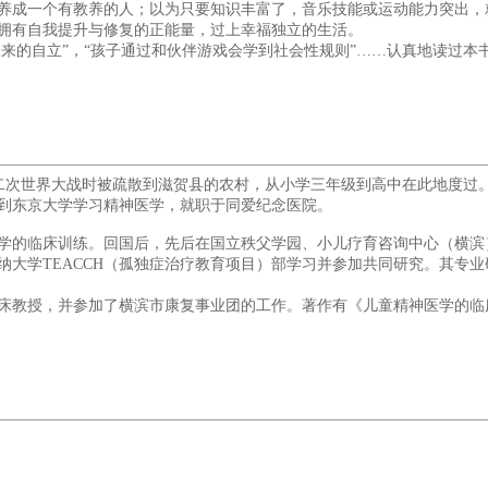
成一个有教养的人；以为只要知识丰富了，音乐技能或运动能力突出，
拥有自我提升与修复的正能量，过上幸福独立的生活。
来的自立”，“孩子通过和伙伴游戏会学到社会性规则”……认真地读过本
，第二次世界大战时被疏散到滋贺县的农村，从小学三年级到高中在此地度过
后，到东京大学学习精神医学，就职于同爱纪念医院。
学的临床训练。回国后，先后在国立秩父学园、小儿疗育咨询中心（横滨）
纳大学TEACCH（孤独症治疗教育项目）部学习并参加共同研究。其专
教授，并参加了横滨市康复事业团的工作。著作有《儿童精神医学的临