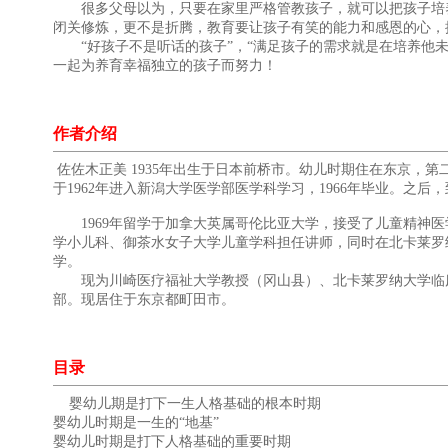
很多父母以为，只要在家里严格管教孩子，就可以把孩子培养
闭关修炼，更不是折腾，教育要让孩子有笑的能力和感恩的心，
“好孩子不是听话的孩子”，“满足孩子的需求就是在培养他未
一起为养育幸福独立的孩子而努力！
作者介绍
佐佐木正美 1935年出生于日本前桥市。幼儿时期住在东京
于1962年进入新潟大学医学部医学科学习，1966年毕业。之
1969年留学于加拿大英属哥伦比亚大学，接受了儿童精神医
学小儿科、御茶水女子大学儿童学科担任讲师，同时在北卡莱罗
学。
现为川崎医疗福祉大学教授（冈山县）、北卡莱罗纳大学临床
部。现居住于东京都町田市。
目录
婴幼儿期是打下一生人格基础的根本时期
婴幼儿时期是一生的“地基”
婴幼儿时期是打下人格基础的重要时期